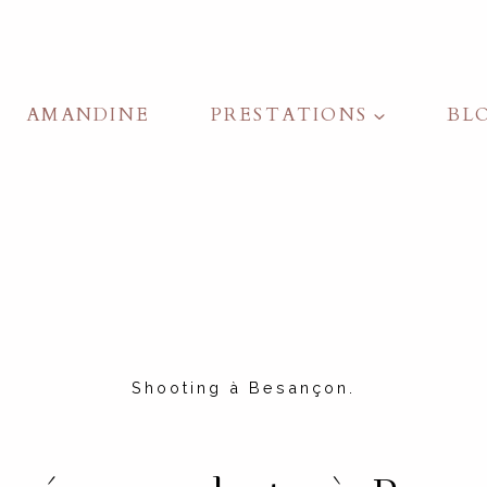
 photo couple à Be
AMANDINE
PRESTATIONS
BL
MARIAGE
Shooting à Besançon.