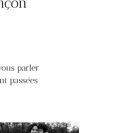
nçon
vous parler
nt passées