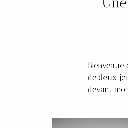
Une
Bienvenue d
de deux je
devant mon 