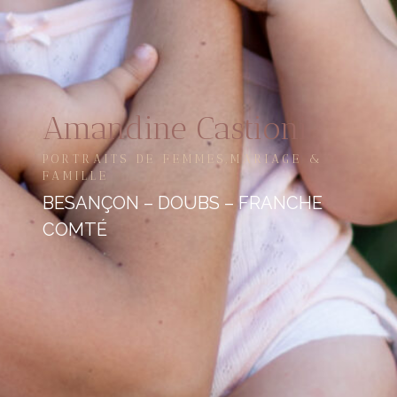
Amandine Castioni
PORTRAITS DE FEMMES,MARIAGE &
FAMILLE
BESANÇON – DOUBS – FRANCHE
COMTÉ